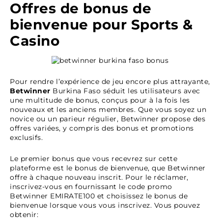
Offres de bonus de
bienvenue pour Sports &
Casino
Pour rendre l’expérience de jeu encore plus attrayante,
Betwinner
Burkina Faso séduit les utilisateurs avec
une multitude de bonus, conçus pour à la fois les
nouveaux et les anciens membres. Que vous soyez un
novice ou un parieur régulier, Betwinner propose des
offres variées, y compris des bonus et promotions
exclusifs.
Le premier bonus que vous recevrez sur cette
plateforme est le bonus de bienvenue, que Betwinner
offre à chaque nouveau inscrit. Pour le réclamer,
inscrivez-vous en fournissant le code promo
Betwinner EMIRATE100 et choisissez le bonus de
bienvenue lorsque vous vous inscrivez. Vous pouvez
obtenir: