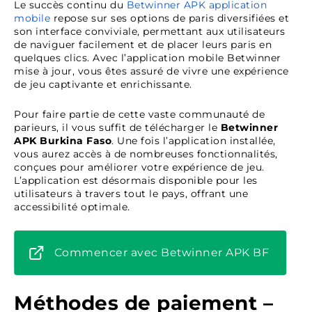
Le succès continu du
Betwinner APK application
mobile
repose sur ses options de paris diversifiées et
son interface conviviale, permettant aux utilisateurs
de naviguer facilement et de placer leurs paris en
quelques clics. Avec l’application mobile Betwinner
mise à jour, vous êtes assuré de vivre une expérience
de jeu captivante et enrichissante.
Pour faire partie de cette vaste communauté de
parieurs, il vous suffit de télécharger le
Betwinner
APK Burkina Faso
. Une fois l’application installée,
vous aurez accès à de nombreuses fonctionnalités,
conçues pour améliorer votre expérience de jeu.
L’application est désormais disponible pour les
utilisateurs à travers tout le pays, offrant une
accessibilité optimale.
Commencer avec Betwinner APK BF
Méthodes de paiement –