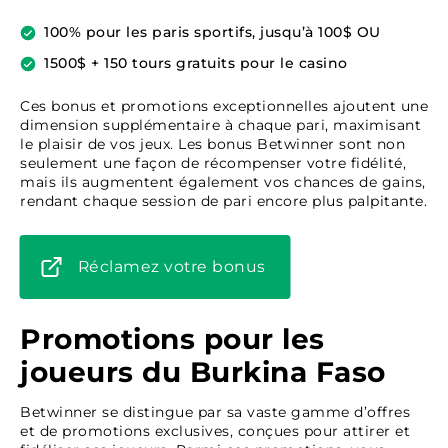
100% pour les paris sportifs, jusqu’à 100$ OU
1500$ + 150 tours gratuits pour le casino
Ces bonus et promotions exceptionnelles ajoutent une
dimension supplémentaire à chaque pari, maximisant
le plaisir de vos jeux. Les bonus Betwinner sont non
seulement une façon de récompenser votre fidélité,
mais ils augmentent également vos chances de gains,
rendant chaque session de pari encore plus palpitante.
Réclamez votre bonus
Promotions pour les
joueurs du Burkina Faso
Betwinner se distingue par sa vaste gamme d’offres
et de promotions exclusives, conçues pour attirer et