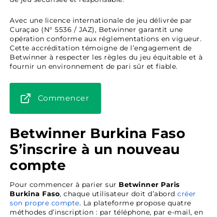
Avec une licence internationale de jeu délivrée par
Curaçao (N° 5536 / JAZ), Betwinner garantit une
opération conforme aux réglementations en vigueur.
Cette accréditation témoigne de l’engagement de
Betwinner à respecter les règles du jeu équitable et à
fournir un environnement de pari sûr et fiable.
Commencer
Betwinner Burkina Faso
S’inscrire à un nouveau
compte
Pour commencer à parier sur
Betwinner Paris
Burkina Faso
, chaque utilisateur doit d’abord
créer
son propre compte
. La plateforme propose quatre
méthodes d’inscription : par téléphone, par e-mail, en