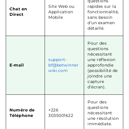
questions
Site Web ou
rapides sur la
Chat en
Application
fonctionnalité,
Direct
Mobile
sans besoin
d’un examen
détaillé.
Pour des
questions
nécessitant
support-
une réflexion
E-mail
bf@betwinner
approfondie
wiki.com
(possibilité de
joindre une
capture
d’écran).
Pour des
questions
Numéro de
+226
nécessitant
Téléphone
3035001622
une résolution
immédiate.