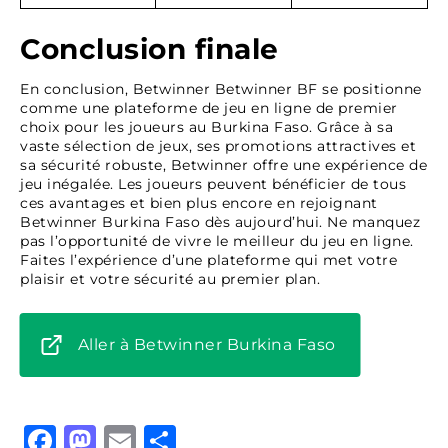
Conclusion finale
En conclusion, Betwinner Betwinner BF se positionne
comme une plateforme de jeu en ligne de premier
choix pour les joueurs au Burkina Faso. Grâce à sa
vaste sélection de jeux, ses promotions attractives et
sa sécurité robuste, Betwinner offre une expérience de
jeu inégalée. Les joueurs peuvent bénéficier de tous
ces avantages et bien plus encore en rejoignant
Betwinner Burkina Faso dès aujourd’hui. Ne manquez
pas l’opportunité de vivre le meilleur du jeu en ligne.
Faites l’expérience d’une plateforme qui met votre
plaisir et votre sécurité au premier plan.
Aller à Betwinner Burkina Faso
Facebook
Mastodon
Email
Share