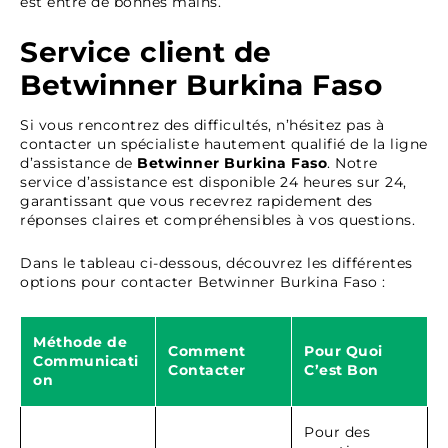
est entre de bonnes mains.
Service client de
Betwinner Burkina Faso
Si vous rencontrez des difficultés, n’hésitez pas à
contacter un spécialiste hautement qualifié de la ligne
d’assistance de
Betwinner Burkina Faso
. Notre
service d’assistance est disponible 24 heures sur 24,
garantissant que vous recevrez rapidement des
réponses claires et compréhensibles à vos questions.
Dans le tableau ci-dessous, découvrez les différentes
options pour contacter Betwinner Burkina Faso :
Méthode de
Comment
Pour Quoi
Communicati
Contacter
C’est Bon
on
Pour des