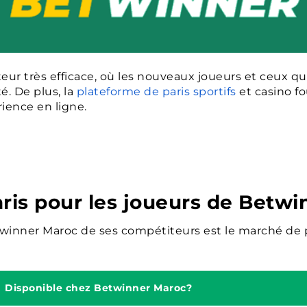
teur très efficace, où les nouveaux joueurs et ceux q
é. De plus, la
plateforme de paris sportifs
et casino fo
rience en ligne.
ris pour les joueurs de Betw
twinner Maroc de ses compétiteurs est le marché de pa
Disponible chez Betwinner Maroc?