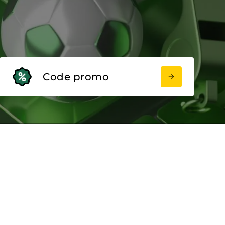
Code promo