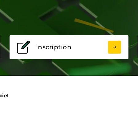
Inscription
ciel