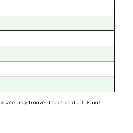
lisateurs y trouvent tout ce dont ils ont