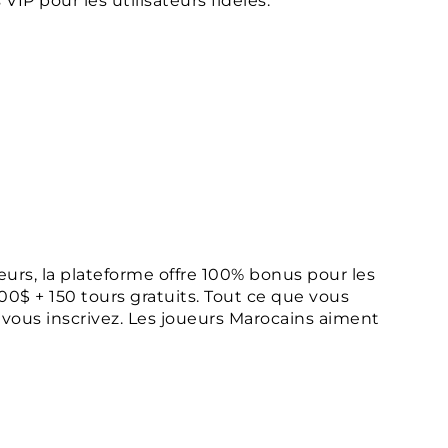
P pour les utilisateurs fidèles.
rs, la plateforme offre 100% bonus pour les
00$ + 150 tours gratuits. Tout ce que vous
s vous inscrivez. Les joueurs Marocains aiment