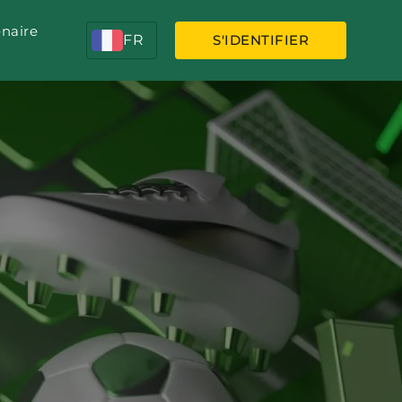
enaire
FR
S'IDENTIFIER