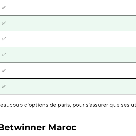
✅
✅
✅
✅
✅
✅
aucoup d’options de paris, pour s’assurer que ses uti
 Betwinner Maroc