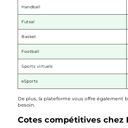
Handball
Futsal
Basket
Football
Sports virtuels
eSports
De plus, la plateforme vous offre également be
besoin.
Cotes compétitives chez