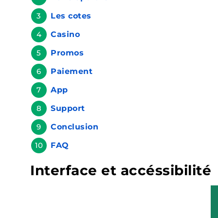
Les cotes
Casino
Promos
Paiement
App
Support
Conclusion
FAQ
Interface et accéssibilité