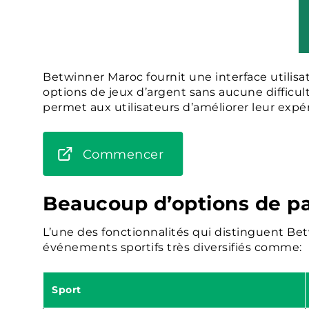
Betwinner Maroc fournit une interface utilisa
options de jeux d’argent sans aucune difficult
permet aux utilisateurs d’améliorer leur expé
Commencer
Beaucoup d’options de pa
L’une des fonctionnalités qui distinguent Be
événements sportifs très diversifiés comme:
Sport